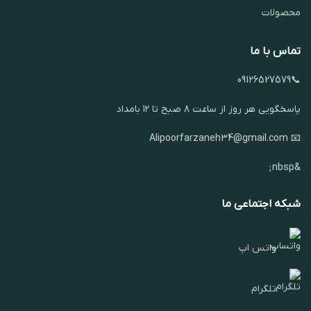
محصولات
تماس با ما
📞09126527579
پاسخگویی هر روز از ساعت ۸ صبح تا ۱۲ بامداد
📧 Alipoorfarzaneh34@gmail.com
&nbsp;
شبکه اجتماعی ما
واتس اپ
تلگرام