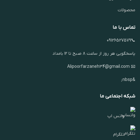
محصولات
تماس با ما
📞09126527579
پاسخگویی هر روز از ساعت ۸ صبح تا ۱۲ بامداد
📧 Alipoorfarzaneh34@gmail.com
&nbsp;
شبکه اجتماعی ما
واتس اپ
تلگرام