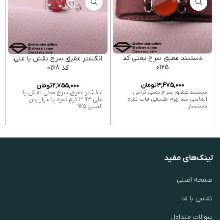
دستبند عقیق سرخ یمنی کد
انگشتر عقیق سرخ نقش یا علی
0125
کد 0168
3,475,000
تومان
2,755,000
تومان
دستبند عقیق سرخ یمنی تراش
انگشتر عقیق سرخ خطی نقش یا
الماسی بند چرم طبیعی قاب نقره
علی 3.93 گرم نقره با عیار بین
دستساز
المللی 925
لینک‌های مفید
صفحه اصلی
تماس با ما
سوالات متداول