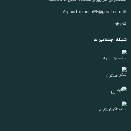
📧 Alipoorfarzaneh34@gmail.com
&nbsp;
شبکه اجتماعی ما
واتس اپ
تلگرام
ایتا
اینستاگرام