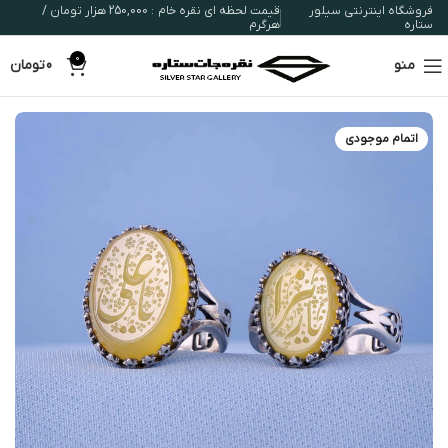
فروشگاه اینترنتی سیلور
قیمت لحظه ای نقره خام : 250,000 هزار تومان /
ستاره
هرگرم
0
منو
0
تومان
اتمام موجودی