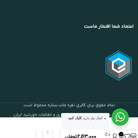
اعتماد شما افتخار ماست
تمام حقوق برای
گالری نقره جات ستاره
محفوظ است.
توسعه داده شده توسط شرکت فناوری و اطلاعات خورشید ایران
دستبند
به کمک نیاز دارید
کلیک کنید
کتیبه ای
عقیق
سرخ
0
2,163,000
تومان