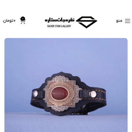
فروشگاه اینترنتی سیلور
قیمت لحظه ای نقره خام : 250,000 هزار تومان /
ستاره
هرگرم
0
منو
0
تومان