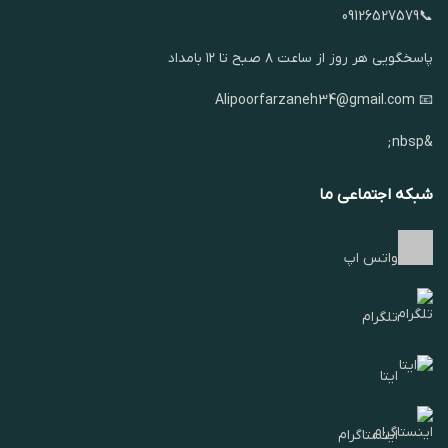
📞09126527579
پاسخگویی هر روز از ساعت ۸ صبح تا ۱۲ بامداد
📧 Alipoorfarzaneh34@gmail.com
&nbsp;
شبکه اجتماعی ما
واتس اپ
تلگرام
ایتا
اینستاگرام