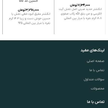
حسین کد 55
7,134,000
تومان
انگشتر حدید صینی اصل نقش آیت
3,798,000
تومان
الکرسی و من یتق الله رکاب صفوی
انگشتر عقیق کبود خطی نقش یا
۱۸.۸ گرم نقره با عیار بین المللی
حسین خوش دست و زیبا ۱۴.۳ گرم
نقره با عیار بین المللی 925
لینک‌های مفید
صفحه اصلی
تماس با ما
سوالات متداول
محصولات
تماس با ما