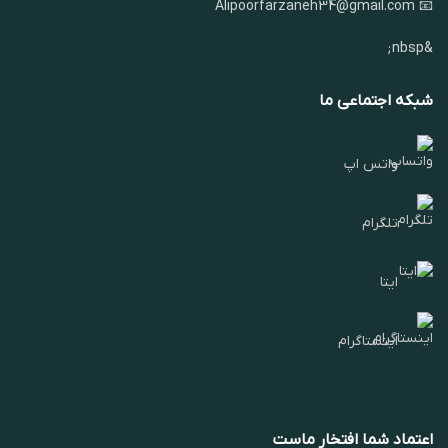
📧 Alipoorfarzaneh34@gmail.com
&nbsp;
شبکه اجتماعی ما
واتس اپ
تلگرام
ایتا
اینستاگرام
اعتماد شما افتخار ماست