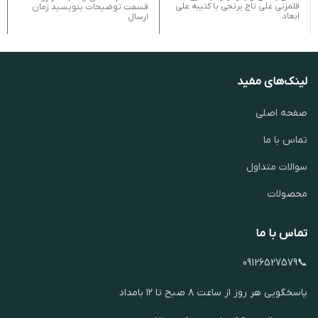
قلمزنی علی تاج برنجی با کتیبه علی
قسمت توضیحات بنویسید زمان
ابعاد
ارسال
لینک‌های مفید
صفحه اصلی
تماس با ما
سوالات متداول
محصولات
تماس با ما
📞09126527579
پاسخگویی هر روز از ساعت ۸ صبح تا ۱۲ بامداد