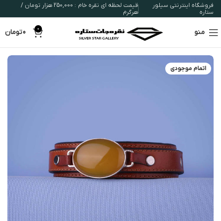
فروشگاه اینترنتی سیلور
قیمت لحظه ای نقره خام : 250,000 هزار تومان /
ستاره
هرگرم
0
منو
0
تومان
اتمام موجودی