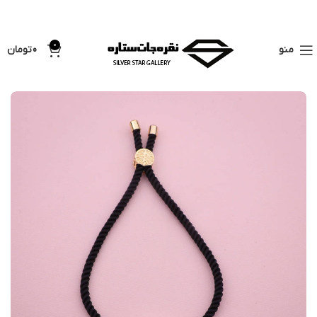
فروشگاه اینترنتی سیلور
قیمت لحظه ای نقره خام : 250,000 هزار تومان /
ستاره
هرگرم
0
منو
0
تومان