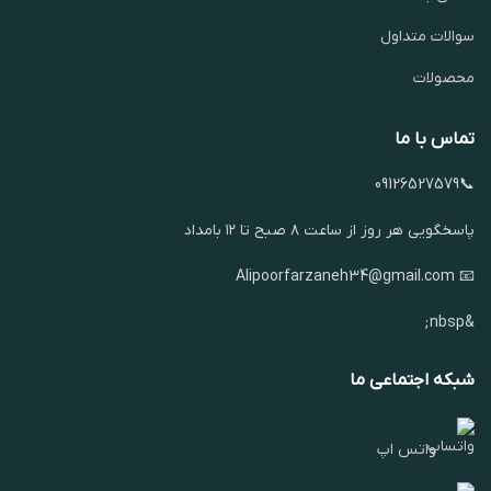
سوالات متداول
محصولات
تماس با ما
📞09126527579
پاسخگویی هر روز از ساعت ۸ صبح تا ۱۲ بامداد
📧 Alipoorfarzaneh34@gmail.com
&nbsp;
شبکه اجتماعی ما
واتس اپ