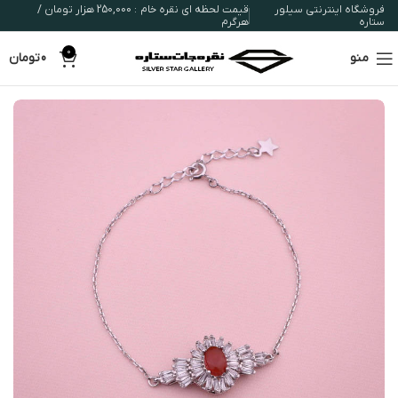
فروشگاه اینترنتی سیلور
قیمت لحظه ای نقره خام : 250,000 هزار تومان /
ستاره
هرگرم
0
منو
0
تومان