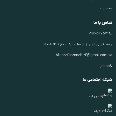
محصولات
تماس با ما
📞09126527579
پاسخگویی هر روز از ساعت ۸ صبح تا ۱۲ بامداد
📧 Alipoorfarzaneh34@gmail.com
&nbsp;
شبکه اجتماعی ما
واتس اپ
تلگرام