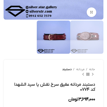
بزرگنمایی تصویر
خانه
مردانه
دستبند
دستبند مردانه عقیق سرخ نقش یا سید الشهدا
کد 0774
3,694,000
تومان