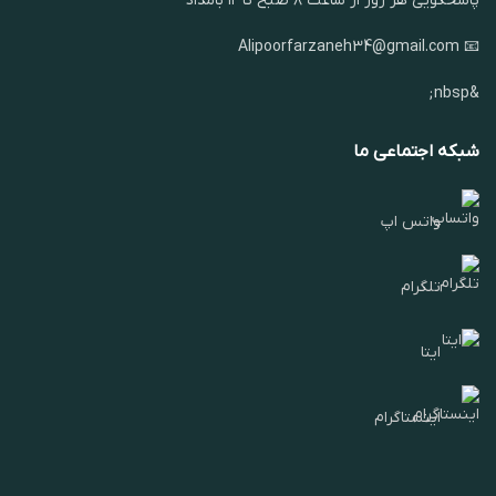
پاسخگویی هر روز از ساعت ۸ صبح تا ۱۲ بامداد
📧 Alipoorfarzaneh34@gmail.com
&nbsp;
شبکه اجتماعی ما
واتس اپ
تلگرام
ایتا
اینستاگرام