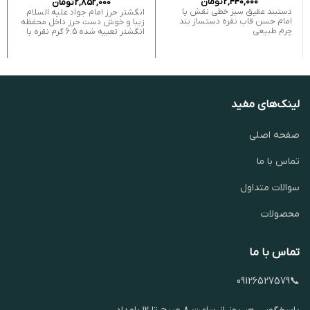
2,440,000
تومان
2,852,000
تومان
دستبند عقیق سبز خطی نقش یا
انگشتر حرز امام جواد علیه السلام
امام حسن قاب نقره دستساز بند
زیبا و خوش دست حرز داخل محفظه
چرم طبیعی
انگشتر تعبیه شده 6.5 گرم نقره با
لینک‌های مفید
صفحه اصلی
تماس با ما
سوالات متداول
محصولات
تماس با ما
📞09126527579