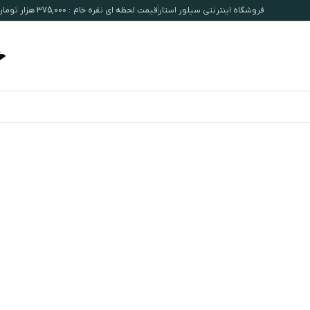
فروشگاه اینترنتی سیلور استار
قیمت لحظه ای نقره خام : 375,000 هزار تومان / هرگرم