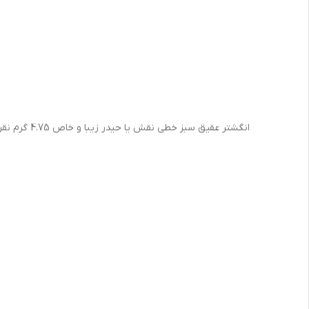
انگشتر عقیق سبز خطی نقش یا حیدر زیبا و خاص 4.75 گرم نقره با عیار بین المللی 925