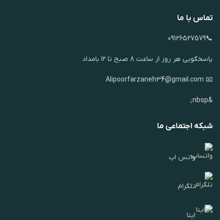
تماس با ما
📞09126527579
پاسخگویی هر روز از ساعت ۸ صبح تا ۱۲ بامداد
📧 Alipoorfarzaneh34@gmail.com
&nbsp;
شبکه اجتماعی ما
واتس اپ
تلگرام
ایتا