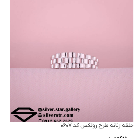
حلقه زنانه طرح رولکس کد 0607