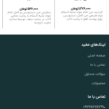
41
1,276,000
تومان
566,000
تومان
گردنبند حرز امام جواد علیه السلام
سفارش حرز دستنویس و کامل امام
چرم طبیعی حرز کامل دستنویس
جواد علیه السلام با رعایت تمامی
روی پوست اهو با رعایت اداب
آداب در ساعت سعد، توسط اساتید
مجرب بازوبند
لینک‌های مفید
صفحه اصلی
تماس با ما
سوالات متداول
محصولات
تماس با ما
📞09126527579