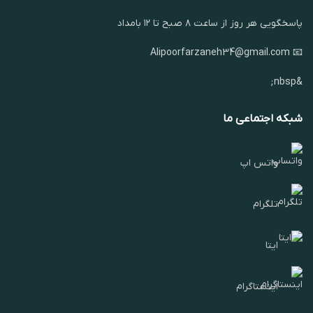
پاسخگویی هر روز از ساعت ۸ صبح تا ۱۲ بامداد
📧 Alipoorfarzaneh34@gmail.com
&nbsp;
شبکه اجتماعی ما
واتس اپ
تلگرام
ایتا
اینستاگرام