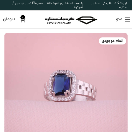
فروشگاه اینترنتی سیلور
قیمت لحظه ای نقره خام : 250,000 هزار تومان /
ستاره
هرگرم
0
منو
0
تومان
اتمام موجودی