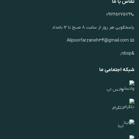
تماس با ما
📞09126527579
پاسخگویی هر روز از ساعت ۸ صبح تا ۱۲ بامداد
📧 Alipoorfarzaneh34@gmail.com
&nbsp;
شبکه اجتماعی ما
واتس اپ
تلگرام
ایتا