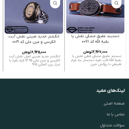
دستبند عقیق مشکی نقش یا
انگشتر حدید صینی نقش آیت
بقیه الله کد 0071
الکرسی و عین علی کد 0019
2,967,000
تومان
6,925,000
تومان
دستبند عقیق مشکی خطی نقش یا
انگشتر حدید صینی اصل نقش آیت
بقیه الله قاب نقره دستساز بند چرم
الکرسی و عین علی ۱۴.۹۵ گرم نقره با
طبیعی با روکش جین
عیار بین المللی ۹۲۵
لینک‌های مفید
صفحه اصلی
تماس با ما
سوالات متداول