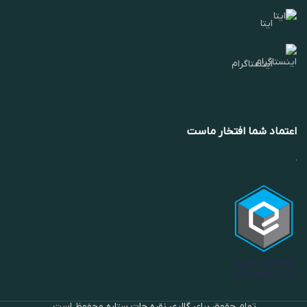
ایتا
اینستاگرام
اعتماد شما افتخار ماست
تمام حقوق برای
گالری نقره جات ستاره
محفوظ است.