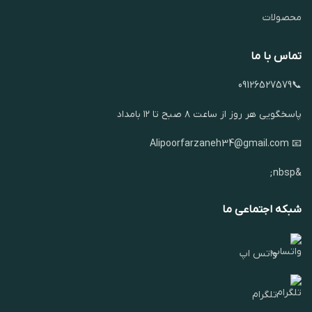
محصولات
تماس با ما
📞09126527579
پاسخگویی هر روز از ساعت ۸ صبح تا ۱۲ بامداد
📧 Alipoorfarzaneh34@gmail.com
&nbsp;
شبکه اجتماعی ما
واتس اپ
تلگرام