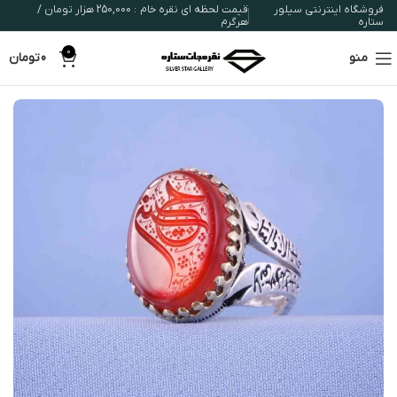
فروشگاه اینترنتی سیلور
قیمت لحظه ای نقره خام : 250,000 هزار تومان /
ستاره
هرگرم
0
منو
0
تومان