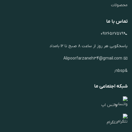
محصولات
تماس با ما
📞09126527579
پاسخگویی هر روز از ساعت ۸ صبح تا ۱۲ بامداد
📧 Alipoorfarzaneh34@gmail.com
&nbsp;
شبکه اجتماعی ما
واتس اپ
تلگرام