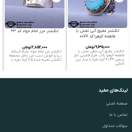
انگشتر عقیق آبی نقش یا
انگشتر حرز امام جواد کد 63
فاطمه الزهرا کد 0078
9,135,000
تومان
2,852,000
تومان
انگشتر عقیق آبی خطی نقش یا
انگشتر حرز امام جواد علیه السلام
فاطمه الزهرا رکاب طرح قلمزنی تاج
زیبا و خوش دست حرز داخل محفظه
برنجی 20.43 گرم نقره با عیار بین
انگشتر تعبیه شده 6.5 گرم نقره با
المللی
لینک‌های مفید
صفحه اصلی
تماس با ما
سوالات متداول