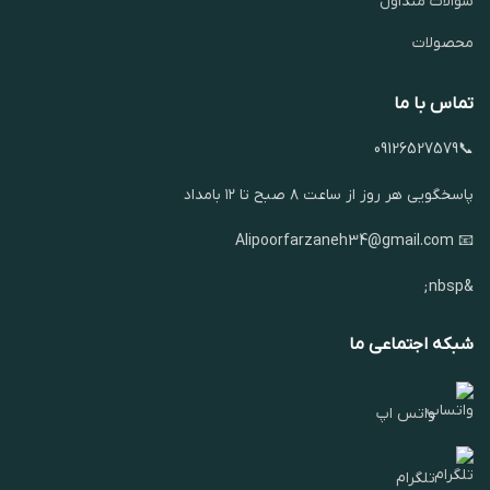
سوالات متداول
محصولات
تماس با ما
📞09126527579
پاسخگویی هر روز از ساعت ۸ صبح تا ۱۲ بامداد
📧 Alipoorfarzaneh34@gmail.com
&nbsp;
شبکه اجتماعی ما
واتس اپ
تلگرام