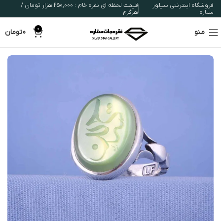
فروشگاه اینترنتی سیلور
قیمت لحظه ای نقره خام : 250,000 هزار تومان /
ستاره
هرگرم
0
منو
0
تومان