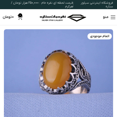
فروشگاه اینترنتی سیلور
قیمت لحظه ای نقره خام : 250,000 هزار تومان /
ستاره
هرگرم
0
منو
0
تومان
اتمام موجودی