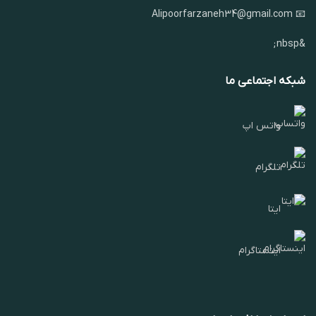
📧 Alipoorfarzaneh34@gmail.com
&nbsp;
شبکه اجتماعی ما
واتس اپ
تلگرام
ایتا
اینستاگرام