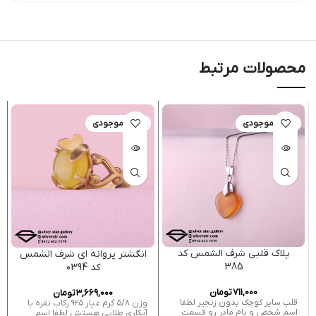
محصولات مرتبط
اتمام موجودی
اتمام موجودی
پلاک قلبی شرف الشمس کد
انگشتر پروانه ای شرف الشمس
385
کد 0394
711,000
تومان
3,669,000
تومان
قلب سایز کوچک بدون زنجیر لطفا
وزن ۵/۸ گرم عیار ۹۲۵ رکاب نقره با
اسم شخص و نام مادر رو قسمت
آبکاری طلایی هستش لطفا اسم