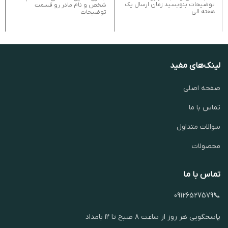
توضیحات بنویسید زمان ارسال یک
شخص و نام مادر رو قسمت
هفته الی
توضیحات
لینک‌های مفید
صفحه اصلی
تماس با ما
سوالات متداول
محصولات
تماس با ما
📞09126527579
پاسخگویی هر روز از ساعت ۸ صبح تا ۱۲ بامداد