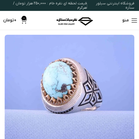
فروشگاه اینترنتی سیلور
قیمت لحظه ای نقره خام : 250,000 هزار تومان /
ستاره
هرگرم
0
منو
0
تومان