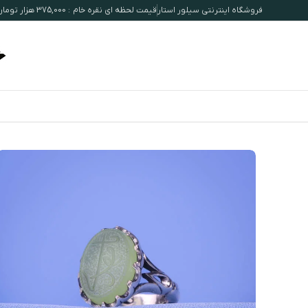
فروشگاه اینترنتی سیلور استار
قیمت لحظه ای نقره خام : 375,000 هزار تومان / هرگرم