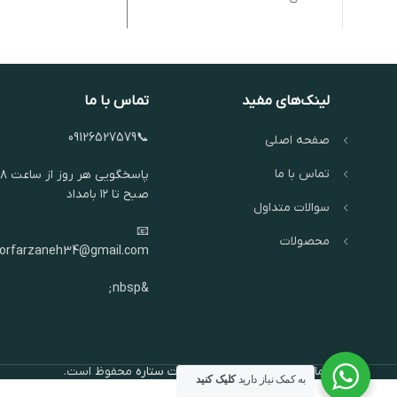
لینک‌های مفید
تماس با ما
📞09126527579
صفحه اصلی
تماس با ما
پاسخگویی هر روز از ساعت ۸
صبح تا ۱۲ بامداد
سوالات متداول
📧
محصولات
oorfarzaneh34@gmail.com
&nbsp;
تمام حقوق برای
گالری نقره جات ستاره
محفوظ است.
به کمک نیاز دارید
کلیک کنید