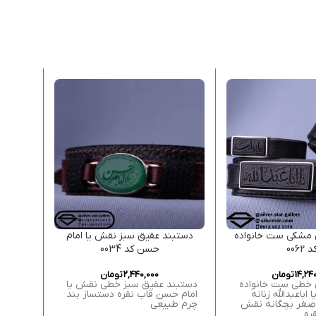
 مشکی ست خانواده
دستبند عقیق سبز نقش یا امام
دستب
د 0062
حسن کد 0034
14,24
تومان
2,440,000
تومان
 خطی ست خانواده
دستبند عقیق سبز خطی نقش یا
دستبن
اباعبدالله زنانه
امام حسن قاب نقره دستساز بند
علی ول
اصغر بچگانه نقش
چرم طبیعی
بند چر
ره