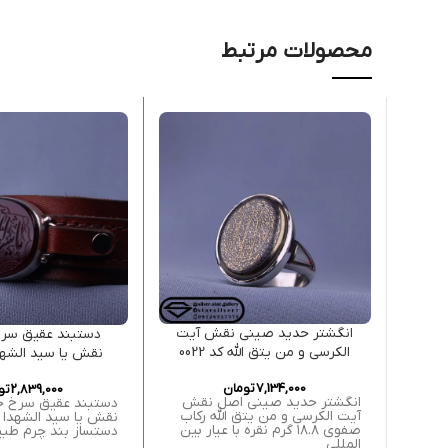
محصولات مرتبط
انگشتر حدید صینی نقش آیت
دستبند عقیق سرخ
الکرسی و من یتق الله کد 0022
نقش یا سید الشهدا ک
7,134,000
تومان
2,839,000
تو
انگشتر حدید صینی اصل نقش
دستبند عقیق سرخ خ
آیت الکرسی و من یتق الله رکاب
نقش یا سید الشهدا 
صفوی ۱۸.۸ گرم نقره با عیار بین
دستساز بند چرم طب
المللی