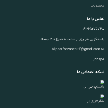
محصولات
تماس با ما
📞09126527579
پاسخگویی هر روز از ساعت ۸ صبح تا ۱۲ بامداد
📧 Alipoorfarzaneh34@gmail.com
&nbsp;
شبکه اجتماعی ما
واتس اپ
تلگرام