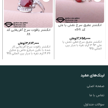
انگشتر عقیق سرخ نقش یا علی
کد 0168
انگشتر یاقوت سرخ آفریقایی کد
89
2,755,000
تومان
انگشتر عقیق سرخ خطی نقش یا
3,872,000
تومان
علی 3.93 گرم نقره با عیار بین
انگشتر یاقوت سرخ آفریقایی کار
المللی 925
شده با نگین میکرو خاص و شکیل
4.36 گرم نقره با عیار بین المللی 925
لینک‌های مفید
صفحه اصلی
تماس با ما
سوالات متداول