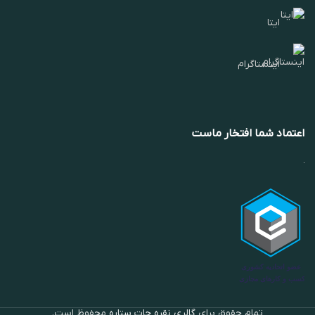
ایتا
اینستاگرام
اعتماد شما افتخار ماست
تمام حقوق برای
گالری نقره جات ستاره
محفوظ است.