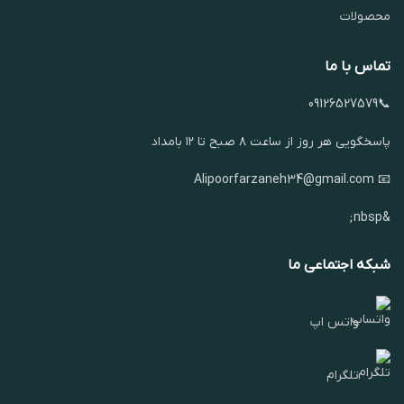
محصولات
تماس با ما
📞09126527579
پاسخگویی هر روز از ساعت ۸ صبح تا ۱۲ بامداد
📧 Alipoorfarzaneh34@gmail.com
&nbsp;
شبکه اجتماعی ما
واتس اپ
تلگرام