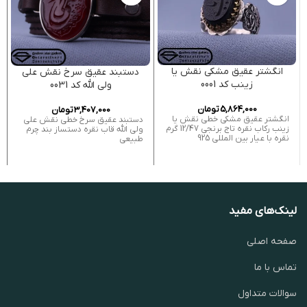
انگشتر عقیق مشکی نقش یا
دستبند عقیق سرخ نقش علی
زینب کد 0001
ولی الله کد 0031
5,864,000
تومان
3,407,000
تومان
انگشتر عقیق مشکی خطی نقش یا
دستبند عقیق سرخ خطی نقش علی
زینب رکاب نقره تاج برنجی 12/47 گرم
ولی الله قاب نقره دستساز بند چرم
نقره با عیار بین المللی 925
طبیعی
لینک‌های مفید
صفحه اصلی
تماس با ما
سوالات متداول