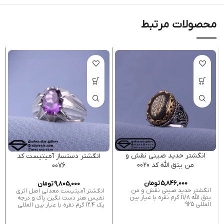
محصولات مرتبط
انگشتر حدید صینی نقش و
انگشتر دستساز آمیتیست کد
من یتق الله کد 0020
0076
5,846,000
تومان
9,805,000
تومان
انگشتر حدید صینی نقش و من
انگشتر آمیتیست معدنی اصل اثری
یتق الله 11/8 گرم نقره با عیار بین
نفیس هنر دست نگین پاک و درجه
المللی 925
یک 12.4 گرم نقره با عیار بین المللی