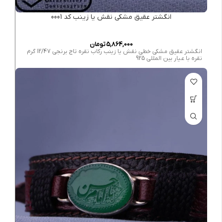
انگشتر عقیق مشکی نقش یا زینب کد 0001
5,864,000
تومان
انگشتر عقیق مشکی خطی نقش یا زینب رکاب نقره تاج برنجی 12/47 گرم
نقره با عیار بین المللی 925