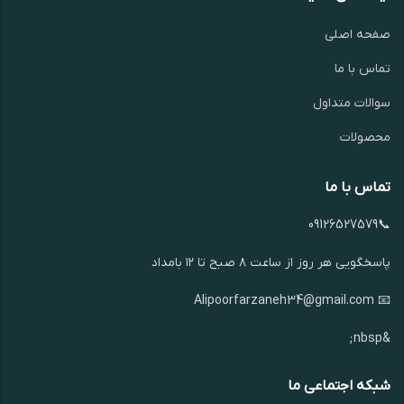
صفحه اصلی
تماس با ما
سوالات متداول
محصولات
تماس با ما
📞09126527579
پاسخگویی هر روز از ساعت ۸ صبح تا ۱۲ بامداد
📧 Alipoorfarzaneh34@gmail.com
&nbsp;
شبکه اجتماعی ما