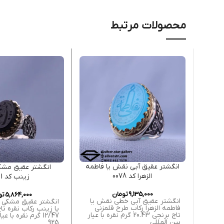
محصولات مرتبط
انگشتر عقیق آبی نقش یا فاطمه
انگشتر عقیق مشک
الزهرا کد 0078
زینب کد 0001
9,135,000
تومان
5,864,000
تو
انگشتر عقیق آبی خطی نقش یا
انگشتر عقیق مشکی
فاطمه الزهرا رکاب طرح قلمزنی
یا زینب رکاب نقره تا
تاج برنجی 20.43 گرم نقره با عیار
12/47 گرم نقره با 
بین المللی
925