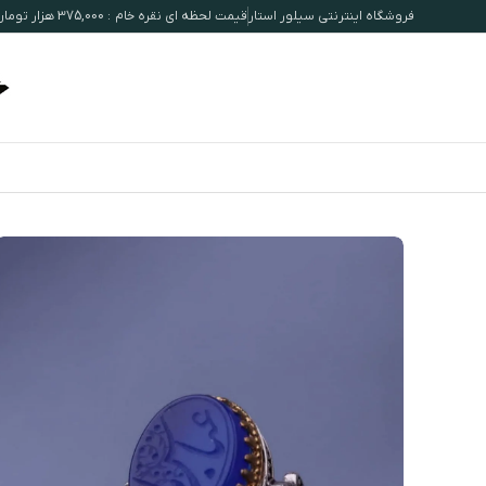
فروشگاه اینترنتی سیلور استار
قیمت لحظه ای نقره خام : 375,000 هزار تومان / هرگرم