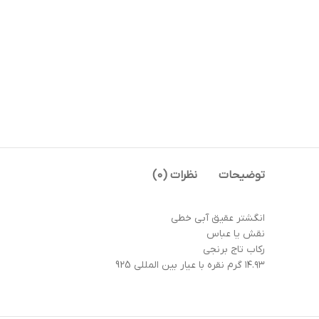
توضیحات
نظرات (0)
انگشتر عقیق آبی خطی
نقش یا عباس
رکاب تاج برنجی
۱۴.۹۳ گرم نقره با عیار بین المللی 925