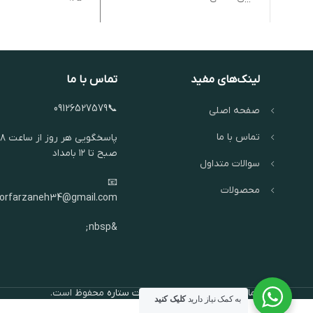
لینک‌های مفید
تماس با ما
📞09126527579
صفحه اصلی
تماس با ما
پاسخگویی هر روز از ساعت ۸
صبح تا ۱۲ بامداد
سوالات متداول
📧
محصولات
oorfarzaneh34@gmail.com
&nbsp;
تمام حقوق برای
گالری نقره جات ستاره
محفوظ است.
به کمک نیاز دارید
کلیک کنید