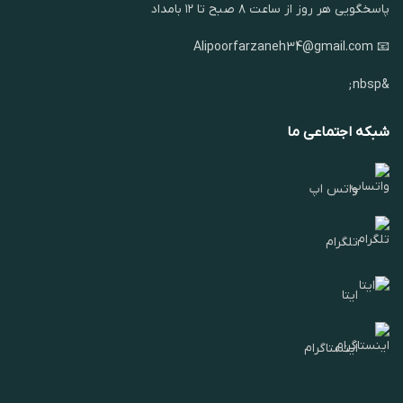
پاسخگویی هر روز از ساعت ۸ صبح تا ۱۲ بامداد
📧 Alipoorfarzaneh34@gmail.com
&nbsp;
شبکه اجتماعی ما
واتس اپ
تلگرام
ایتا
اینستاگرام