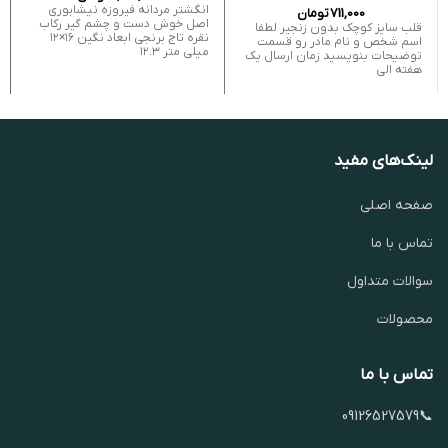
انگشتر مردانه فیروزه نیشابوری
711,000
تومان
اصل خوش دست و چشم‌ گیر رکاب
قلب سایز کوچک بدون زنجیر لطفا
نقره تاج برنجی ابعاد نگین ۱۶×۱۲
اسم شخص و نام مادر رو قسمت
میلی متر ۱۲.۳
توضیحات بنویسید زمان ارسال یک
هفته الی
لینک‌های مفید
صفحه اصلی
تماس با ما
سوالات متداول
محصولات
تماس با ما
📞09126527579