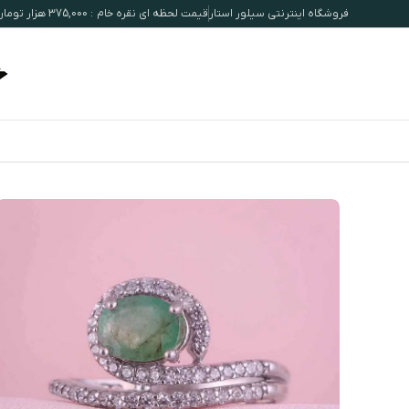
فروشگاه اینترنتی سیلور استار
قیمت لحظه ای نقره خام : 375,000 هزار تومان / هرگرم