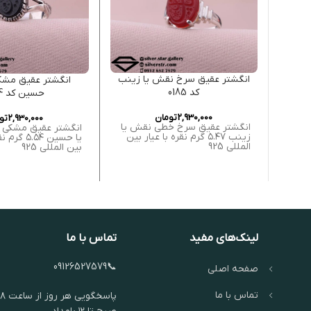
انگشتر عقیق سرخ نقش یا زینب
انگشتر عقیق مشک
کد 0185
حسین کد 0184
2,930,000
تومان
2,930,000
تو
انگشتر عقیق سرخ خطی نقش یا
انگشتر عقیق مشکی
زینب ۵.۴۷ گرم نقره با عیار بین
یا حسین ۵.۵۴
المللی 925
بین المللی 925
لینک‌های مفید
تماس با ما
📞09126527579
صفحه اصلی
تماس با ما
پاسخگویی هر روز از ساعت ۸