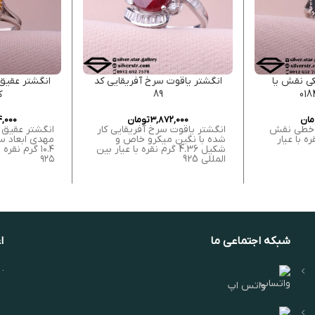
ی نقش یا
انگشتر یاقوت سرخ آفریقایی کد
انگشتر عقیق
89
کد
مان
3,872,000
تومان
,000
 خطی نقش
انگشتر یاقوت سرخ آفریقایی کار
انگشتر عقیق 
 گرم نقره با عیار
شده با نگین میکرو خاص و
شکیل 4.36 گرم نقره با عیار بین
۱۰.۴ گرم نقر
المللی 925
۹۲۵
شبکه اجتماعی ما
ا
واتس اپ