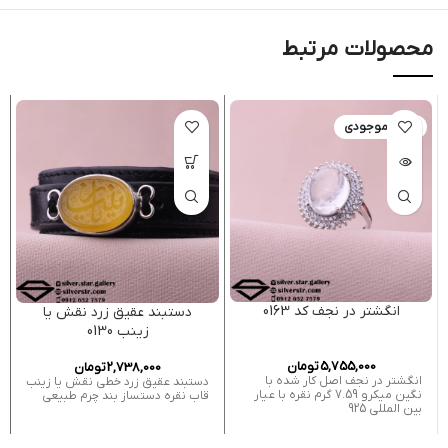
محصولات مرتبط
اتمام موجودی
انگشتر در نجف کد 0163
دستبند عقیق زرد نقش یا
زینب 0130
5,755,000
تومان
2,738,000
تومان
انگشتر در نجف اصل کار شده با
دستبند عقیق زرد خطی نقش یا زینب
نگین میکرو 7.59 گرم نقره با عیار
قاب نقره دستساز بند چرم طبیعی
بین المللی 925