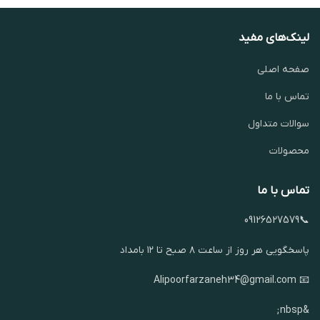
لینک‌های مفید
صفحه اصلی
تماس با ما
سوالات متداول
محصولات
تماس با ما
📞09126527579
پاسخگویی هر روز از ساعت ۸ صبح تا ۱۲ بامداد
📧 Alipoorfarzaneh34@gmail.com
&nbsp;