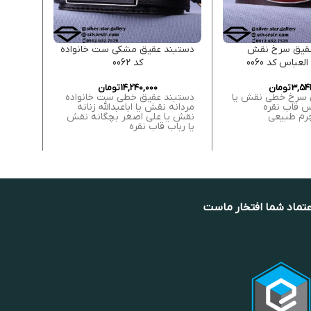
عقیق سرخ نقش
دستبند عقیق مشکی ست خانواده
انگ
لعباس کد 0060
کد 0062
3,541
تومان
14,240,000
تومان
 سرخ خطی نقش یا
دستبند عقیق خطی ست خانواده
انگشت
س قاب نقره
مردانه نقش یا اباعبدالله زنانه
یا زین
رم طبیعی
نقش یا علی اصغر بچگانه نقش
7
یا رباب قاب نقره
925
عتماد شما افتخار ماست