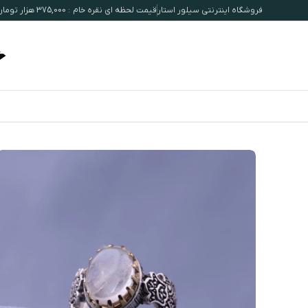
فروشگاه اینترنتی سیلور استار
قیمت لحظه ای نقره خام : 375,000 هزار تومان / هرگرم