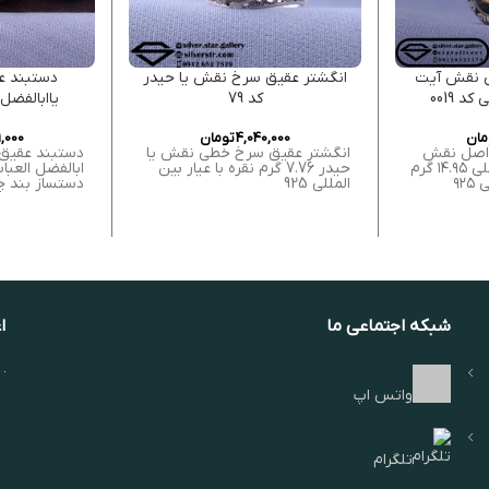
ی نقش آیت
انگشتر عقیق سرخ نقش یا حیدر
دستبند 
د 0019
کد 79
یاابالفضل ا
مان
4,040,000
تومان
,000
 اصل نقش
انگشتر عقیق سرخ خطی نقش یا
دستبند عقیق
آیت الکرسی و عین علی ۱۴.۹۵ گرم
حیدر 7.76 گرم نقره با عیار بین
ابالفضل العبا
۹۲
المللی 925
دستساز بند چ
شبکه اجتماعی ما
ا
واتس اپ
تلگرام