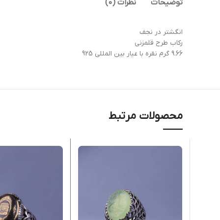
توضیحات
نظرات (0)
انگشتر در نجف
رکاب طرح قلمزنی
9.66 گرم نقره با عیار بین المللی 925
محصولات مرتبط