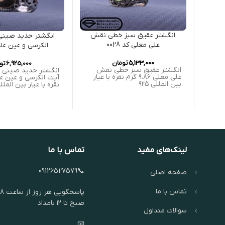
انگشتر عقیق سبز خطی نقش
انگشتر حدید صین
علی معلی کد 0028
الکرسی و عین علی ک
5,133,000
تومان
6,925,000
تو
انگشتر عقیق سبز خطی نقش
انگشتر حدید صینی
علی معلی ۹.۸۶ گرم نقره با عیار
بین المللی ۹۲۵
نقره با عیار بین المللی ۵
لینک‌های مفید
تماس با ما
📞09126527579
صفحه اصلی
تماس با ما
پاسخگویی هر روز از ساعت ۸
صبح تا ۱۲ بامداد
سوالات متداول
📧