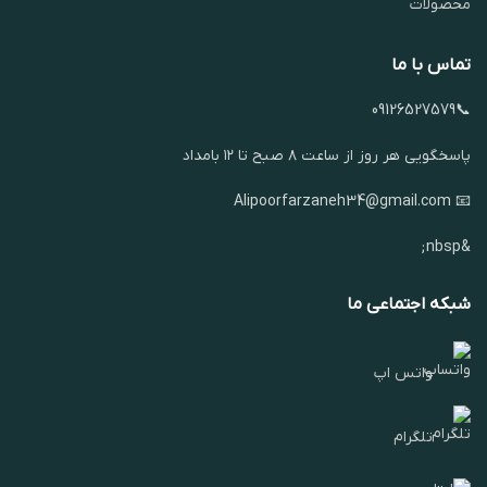
محصولات
تماس با ما
📞09126527579
پاسخگویی هر روز از ساعت ۸ صبح تا ۱۲ بامداد
📧 Alipoorfarzaneh34@gmail.com
&nbsp;
شبکه اجتماعی ما
واتس اپ
تلگرام