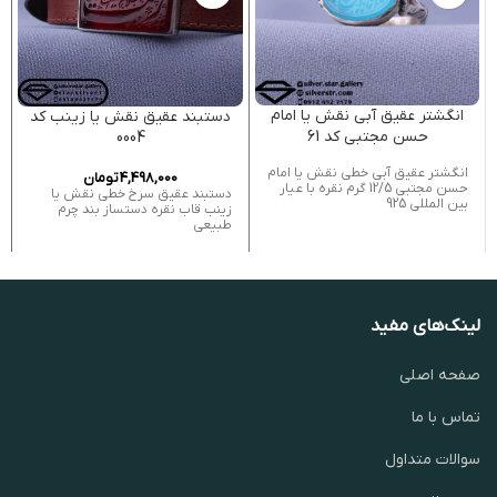
انگشتر عقیق آبی نقش یا امام
دستبند عقیق نقش یا زینب کد
حسن مجتبی کد 61
0004
انگشتر عقیق آبی خطی نقش یا امام
4,498,000
تومان
حسن مجتبی 12/5 گرم نقره با عیار
دستبند عقیق سرخ خطی نقش یا
بین المللی 925
زینب قاب نقره دستساز بند چرم
طبیعی
لینک‌های مفید
صفحه اصلی
تماس با ما
سوالات متداول