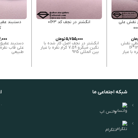
 نقش علی
انگشتر در نجف کد 0163
دستبند عقیق
کد
مان
5,755,000
تومان
,000
خطی نقش
انگشتر در نجف اصل کار شده با
دستبند عقیق
علی معلا ابعاد سنگ 12*16
نگین میکرو 7.59 گرم نقره با عیار
علی قاب نقره
گرم نقره با عیار
بین المللی 925
طبیعی
شبکه اجتماعی ما
ا
واتس اپ
تلگرام