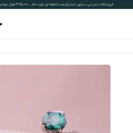
فروشگاه اینترنتی سیلور استار
قیمت لحظه ای نقره خام : 375,000 هزار تومان / هرگرم