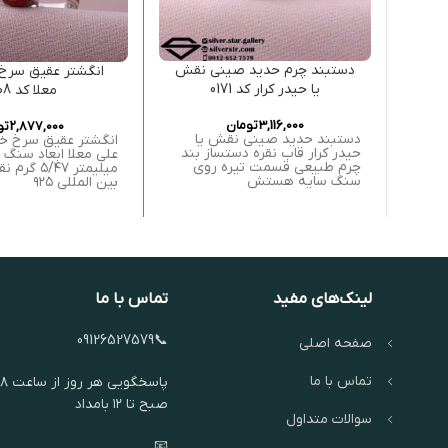
دستبند چرم حدید صینی نقش
انگشتر عقیق سرخ
یا حیدر کرار کد 0171
معلا کد 0008
3,116,000
تومان
2,877,000
تو
دستبند حدید صینی نقش یا
انگشتر عقیق سرخ 
حیدر کرار قاب نقره دستساز بند
چرم طبیعی قسمت تیره روی
میلیمتر ۵/۴۷ 
سنگ سایه هستش
بین المللی ۹۲۵
لینک‌های مفید
تماس با ما
📞09126527579
صفحه اصلی
تماس با ما
پاسخگویی هر روز از ساعت ۸
صبح تا ۱۲ بامداد
سوالات متداول
📧