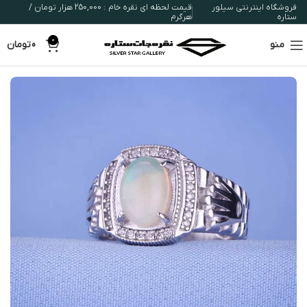
فروشگاه اینترنتی سیلور
قیمت لحظه ای نقره خام : 250,000 هزار تومان /
ستاره
هرگرم
0
منو
0
تومان