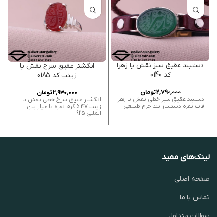
دستبند عقیق سبز نقش یا زهرا
انگشتر عقیق سرخ نقش یا
کد 0140
زینب کد 0185
2,790,000
تومان
2,930,000
تومان
دستبند عقیق سبز خطی نقش یا زهرا
انگشتر عقیق سرخ خطی نقش یا
قاب نقره دستساز بند چرم طبیعی
زینب ۵.۴۷ گرم نقره با عیار بین
المللی 925
لینک‌های مفید
صفحه اصلی
تماس با ما
سوالات متداول