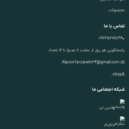
محصولات
تماس با ما
📞09126527579
پاسخگویی هر روز از ساعت ۸ صبح تا ۱۲ بامداد
📧 Alipoorfarzaneh34@gmail.com
&nbsp;
شبکه اجتماعی ما
واتس اپ
تلگرام