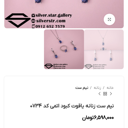
بزرگنمایی تصویر
خانه
زنانه
نیم ست
نیم ست زنانه یاقوت کبود اتمی کد 0734
6,598,000
تومان