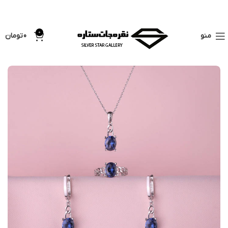
فروشگاه اینترنتی سیلور
قیمت لحظه ای نقره خام : 250,000 هزار تومان /
ستاره
هرگرم
0
منو
0
تومان