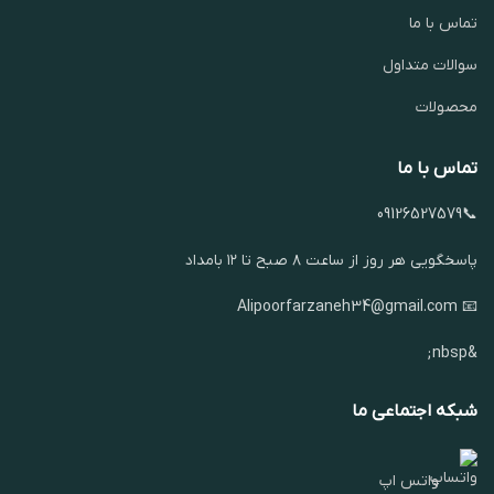
تماس با ما
سوالات متداول
محصولات
تماس با ما
📞09126527579
پاسخگویی هر روز از ساعت ۸ صبح تا ۱۲ بامداد
📧 Alipoorfarzaneh34@gmail.com
&nbsp;
شبکه اجتماعی ما
واتس اپ