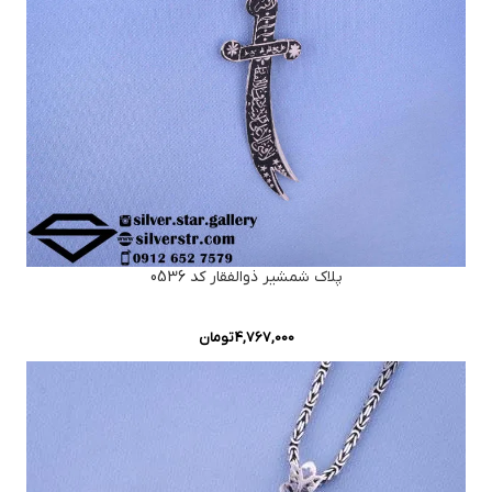
پلاک شمشیر ذوالفقار کد 0536
4,767,000
تومان