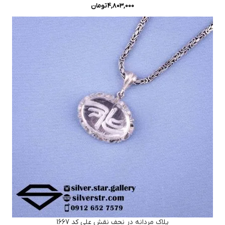
4,803,000
تومان
پلاک مردانه در نجف نقش علی کد 1667