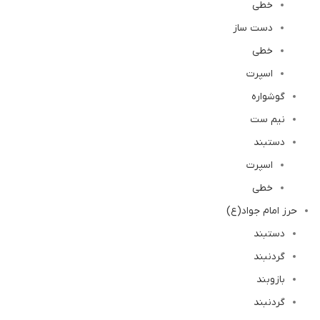
خطی
دست ساز
خطی
اسپرت
گوشواره
نیم ست
دستبند
اسپرت
خطی
حرز امام جواد(ع)
دستبند
گردنبند
بازوبند
گردنبند