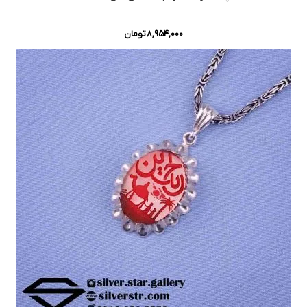
8,954,000
تومان