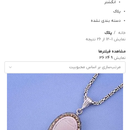
انگشتر
پلاک
دسته بندی نشده
خانه
پلاک
نمایش 1–12 از 26 نتیجه
مشاهده فیلترها
نمایش
9
24
36