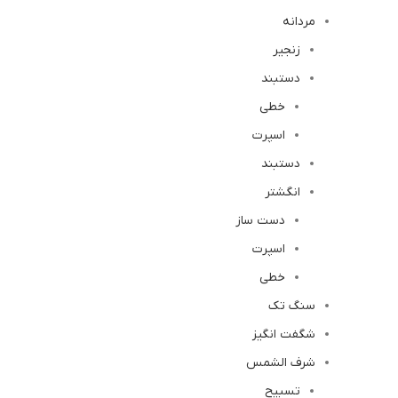
مردانه
زنجیر
دستبند
خطی
اسپرت
دستبند
انگشتر
دست ساز
اسپرت
خطی
سنگ تک
شگفت انگیز
شرف الشمس
تسبیح