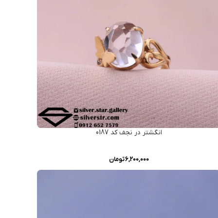
انگشتر در نجف کد 0187
6,200,000
تومان