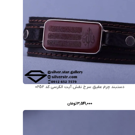
دستبند چرم عقیق سرخ نقش آیت الکرسی کد 0252
3,541,000
تومان