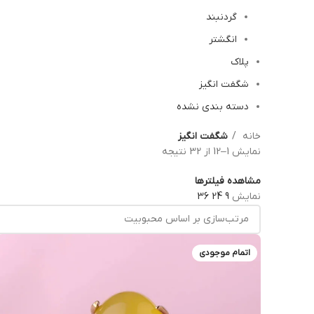
گردنبند
انگشتر
پلاک
شگفت انگیز
دسته بندی نشده
خانه
شگفت انگیز
نمایش 1–12 از 32 نتیجه
مشاهده فیلترها
نمایش
9
24
36
اتمام موجودی