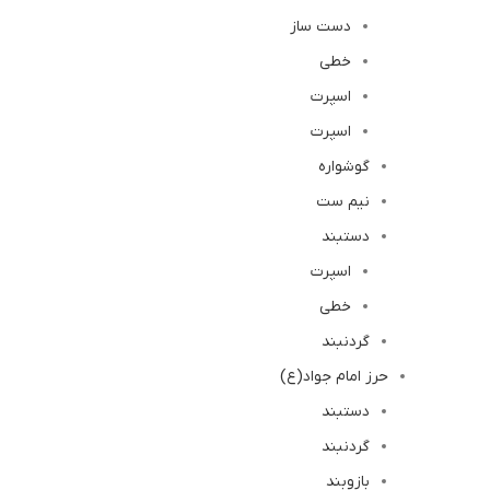
دست ساز
خطی
اسپرت
اسپرت
گوشواره
نیم ست
دستبند
اسپرت
خطی
گردنبند
حرز امام جواد(ع)
دستبند
گردنبند
بازوبند