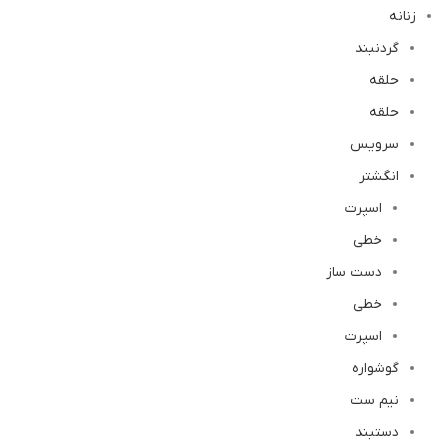
زنانه
گردنبند
حلقه
حلقه
سرویس
انگشتر
اسپرت
خطی
دست ساز
خطی
اسپرت
گوشواره
نیم ست
دستبند