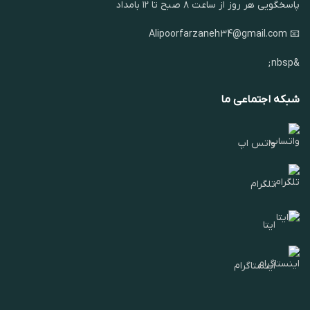
پاسخگویی هر روز از ساعت ۸ صبح تا ۱۲ بامداد
📧 Alipoorfarzaneh34@gmail.com
&nbsp;
شبکه اجتماعی ما
واتس اپ
تلگرام
ایتا
اینستاگرام