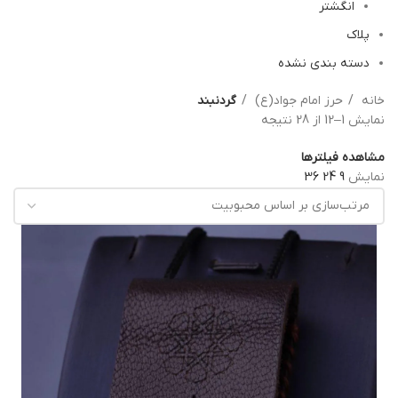
انگشتر
پلاک
دسته بندی نشده
خانه
حرز امام جواد(ع)
گردنبند
نمایش 1–12 از 28 نتیجه
مشاهده فیلترها
نمایش
9
24
36