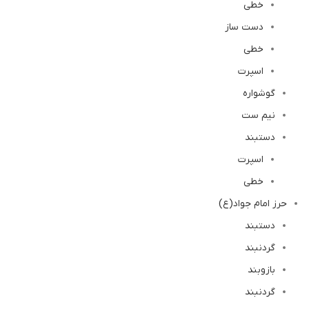
خطی
دست ساز
خطی
اسپرت
گوشواره
نیم ست
دستبند
اسپرت
خطی
حرز امام جواد(ع)
دستبند
گردنبند
بازوبند
گردنبند