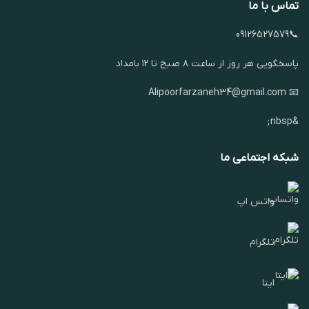
تماس با ما
📞09126527579
پاسخگویی هر روز از ساعت ۸ صبح تا ۱۲ بامداد
📧 Alipoorfarzaneh34@gmail.com
&nbsp;
شبکه اجتماعی ما
واتس اپ
تلگرام
ایتا